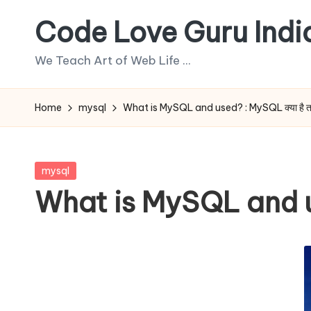
Code Love Guru Indi
Skip
to
We Teach Art of Web Life ...
content
Home
mysql
What is MySQL and used? : MySQL क्या है तथा
Posted
mysql
in
What is MySQL and used