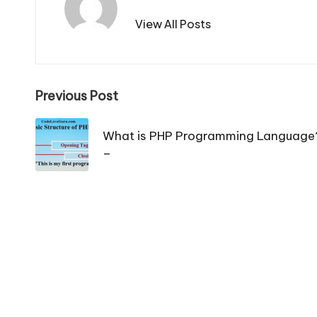
View All Posts
Post
Previous Post
navigation
What is PHP Programming Language? : PHP 
–